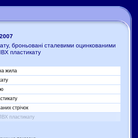
:2007
икату, броньовані сталевими оцинкованими
ПВХ пластикату
на жила
кату
ою
астикату
аних стрічок
ПВХ пластикату