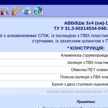
АВБбШв 3x4 (ож)-1
ТУ У 31.3-00214534-048
ві з алюмінієвими СПЖ, із ізоляцією з ПВХ пласт
стрічками, із захисним шлангом з 
* КОНСТРУКЦІЯ:
Алюмінієва струмопровід
Ізоляція з ПВХ пласти
Обмотка ПЕТ плівк
Поясна ізоляція з ПВХ пл
Броня з двох сталевих оцинков
Випресований захисний шланг з 
Примітка:
*