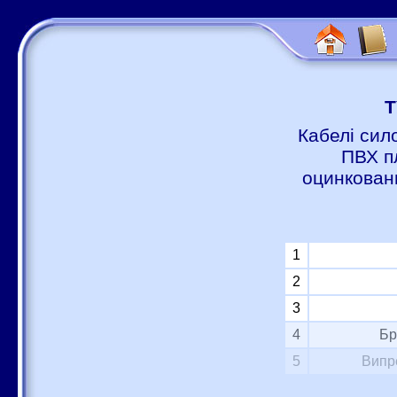
Т
Кабелі сил
ПВХ п
оцинковани
1
2
3
4
Бр
5
Випр