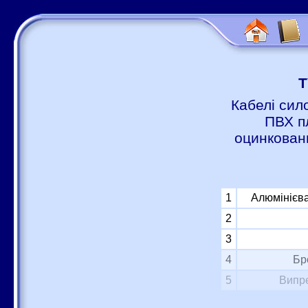
Т
Кабелі сил
ПВХ п
оцинковани
1
Алюмінієва
2
3
4
Бр
5
Випре