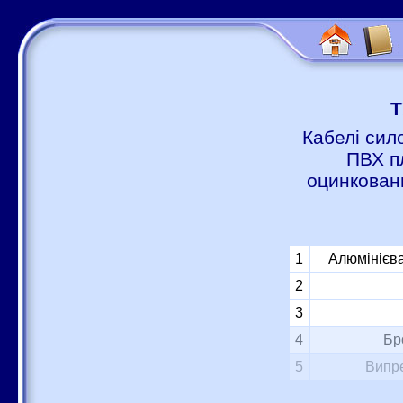
Т
Кабелі сил
ПВХ п
оцинковани
1
Алюмінієва
2
3
4
Бр
5
Випре