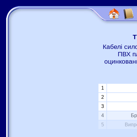
Т
Кабелі сил
ПВХ п
оцинковани
1
2
3
4
Бр
5
Випр