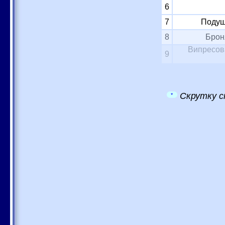
6
7
Подуш
8
Брон
Випресова
9
Скрутку с
*