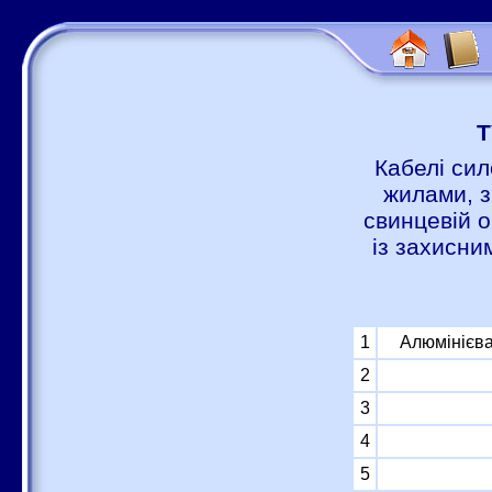
Т
Кабелі сил
жилами, з
свинцевій о
із захисни
1
Алюмінієва
2
3
4
5