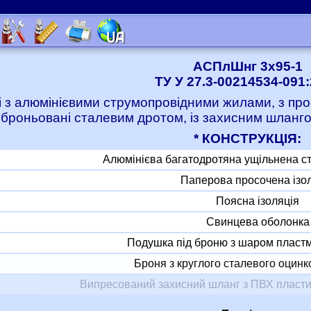
АСПлШнг 3x95-1
ТУ У 27.3-00214534-091
і з алюмінієвими струмопровідними жилами, з про
 броньовані сталевим дротом, із захисним шланго
* КОНСТРУКЦІЯ:
Алюмінієва багатодротяна ущільнена с
Паперова просочена ізо
Поясна ізоляція
Свинцева оболонка
Подушка під броню з шаром пластм
Броня з круглого сталевого оцинк
Випресований захисний шланг з ПВХ пласти