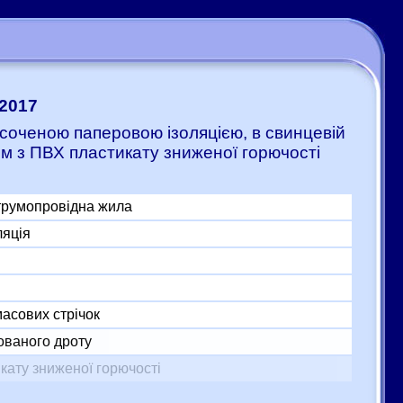
:2017
соченою паперовою ізоляцією, в свинцевій
м з ПВХ пластикату зниженої горючості
трумопровідна жила
ляція
асових стрічок
ованого дроту
кату зниженої горючості