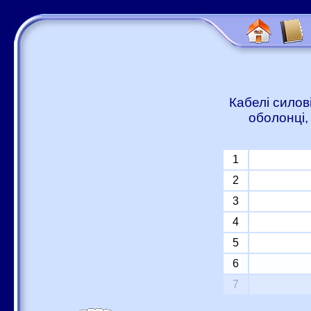
Кабелі силов
оболонці,
1
2
3
4
5
6
7