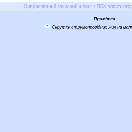
Випресований захисний шланг з ПВХ пластикат
Примітка:
*
Скрутку струмопровідних жил на малю