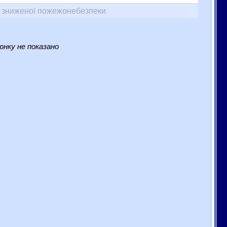
у зниженої пожежонебезпеки
нку не показано