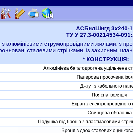
АСБнлШнгд 3x240-1
ТУ У 27.3-00214534-091
і з алюмінієвими струмопровідними жилами, з про
роньовані сталевими стрічками, із захисним шлан
* КОНСТРУКЦІЯ:
Алюмінієва багатодротяна ущільнена с
Паперова просочена ізол
Джгут з кабельного пап
Поясна ізоляція
Екран з електропровідного
Свинцева оболонка
Подушка під броню з пластмасовими стріч
Броня з двох сталевих оцинкова