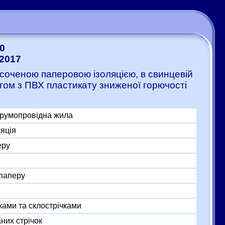
0
:2017
соченою паперовою ізоляцією, в свинцевій
гом з ПВХ пластикату зниженої горючості
трумопровідна жила
яція
еру
 паперу
ками та склострічками
них стрічок