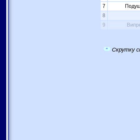
7
Подуш
8
9
Випре
Скрутку с
*