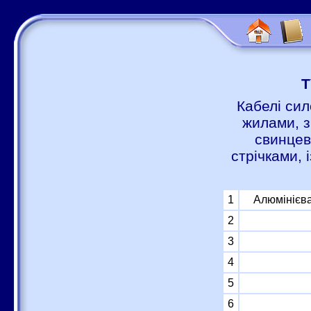
Т
Кабелі сил
жилами, з
свинцев
стрічками,
1
Алюмінієва
2
3
4
5
6