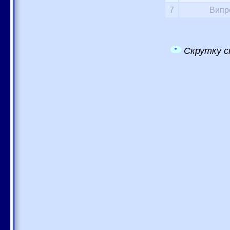
7
Випр
Скрутку с
*