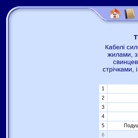
Т
Кабелі сил
жилами, з
свинцев
стрічками,
1
2
3
4
5
Подуш
6