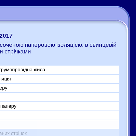
:2017
соченою паперовою ізоляцією, в свинцевій
и стрічками
трумопровідна жила
ляція
перу
 паперу
аних стрічок