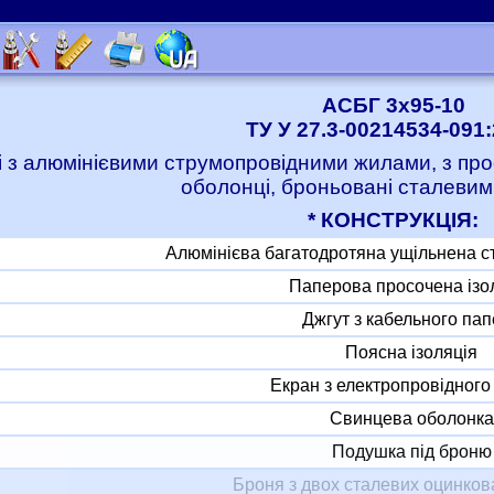
АСБГ 3x95-10
ТУ У 27.3-00214534-091
і з алюмінієвими струмопровідними жилами, з про
оболонці, броньовані сталевим
* КОНСТРУКЦІЯ:
Алюмінієва багатодротяна ущільнена с
Паперова просочена ізо
Джгут з кабельного па
Поясна ізоляція
Екран з електропровідного
Свинцева оболонка
Подушка під броню
Броня з двох сталевих оцинков