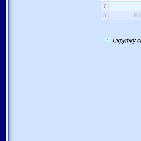
7
8
Бр
Скрутку с
*