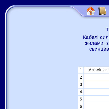
Т
Кабелі сил
жилами, з
свинцев
1
Алюмінієва
2
3
4
5
6