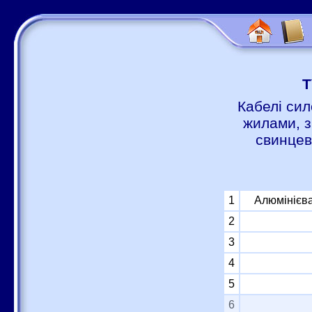
Т
Кабелі сил
жилами, з
свинцев
1
Алюмінієва
2
3
4
5
6