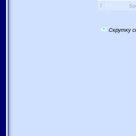
7
Бр
Скрутку с
*