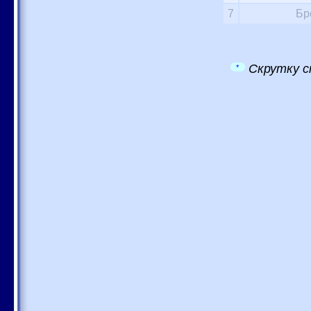
7
Бр
Скрутку с
*