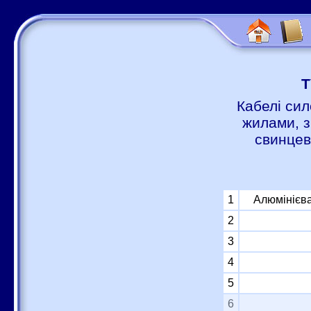
Т
Кабелі сил
жилами, з
свинцев
1
Алюмінієва
2
3
4
5
6