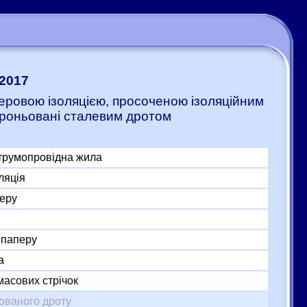
:2017
еровою ізоляцією, просоченою ізоляційним
 броньовані сталевим дротом
трумопровідна жила
ляція
перу
 паперу
а
асових стрічок
кованого дроту