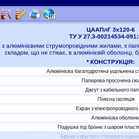
ЦААПлГ 3x120-6
ТУ У 27.3-00214534-091
і з алюмінієвими струмопровідними жилами, з пап
складом, що не стікає, в алюмінієвій оболонці,
* КОНСТРУКЦІЯ:
Алюмінієва багатодротяна ущільнена с
Паперова просочена ізо
Джгут з кабельного па
Поясна ізоляція
Екран з електропровідного
Алюмінієва оболонк
Подушка під броню з шаром пластм
Броня з круглого сталевого оцин