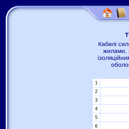
Т
Кабелі сил
жилами, 
ізоляційни
оболо
1
2
3
4
5
6