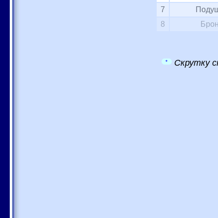
7
Подуш
8
Брон
Скрутку с
*