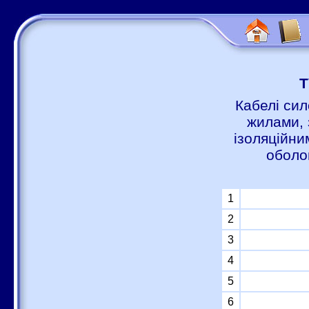
Т
Кабелі сил
жилами, 
ізоляційни
оболо
1
2
3
4
5
6