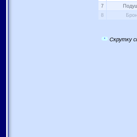
7
Подуш
8
Брон
Скрутку с
*