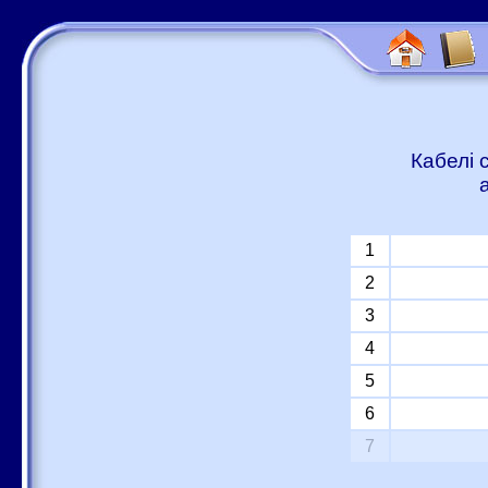
Кабелі 
1
2
3
4
5
6
7