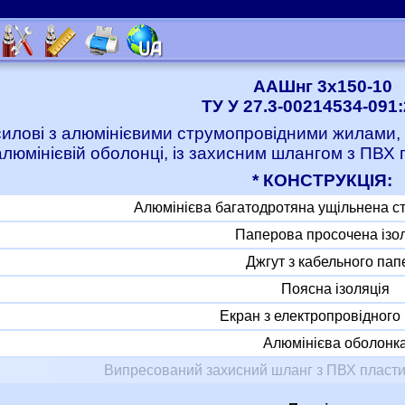
ААШнг 3x150-10
ТУ У 27.3-00214534-091
силові з алюмінієвими струмопровідними жилами, 
алюмінієвій оболонці, із захисним шлангом з ПВХ 
* КОНСТРУКЦІЯ:
Алюмінієва багатодротяна ущільнена с
Паперова просочена ізо
Джгут з кабельного пап
Поясна ізоляція
Екран з електропровідного
Алюмінієва оболонк
Випресований захисний шланг з ПВХ пласти