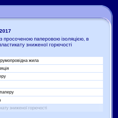
:2017
з просоченою паперовою ізоляцією, в
пластикату зниженої горючості
трумопровідна жила
ляція
еру
 паперу
а
кату зниженої горючості