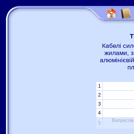
Т
Кабелі сил
жилами, з
алюмінієві
пл
1
2
3
4
Випресова
5