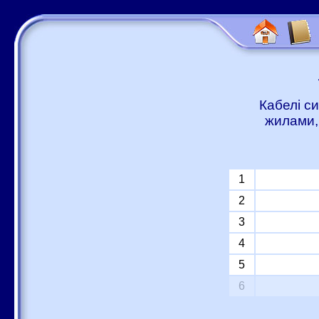
Кабелі с
жилами,
1
2
3
4
5
6