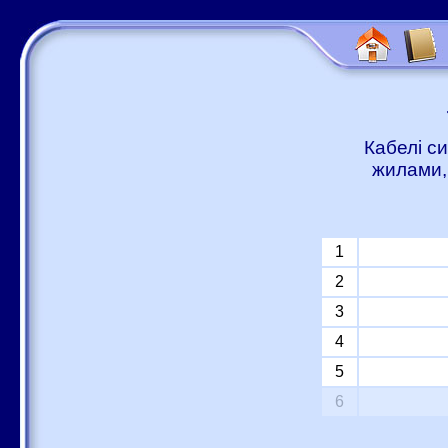
Кабелі с
жилами,
1
2
3
4
5
6