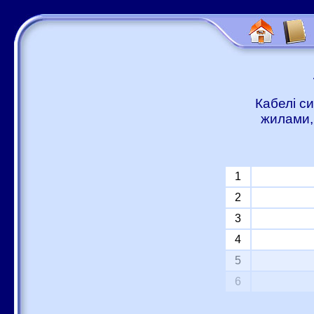
Кабелі с
жилами,
1
2
3
4
5
6