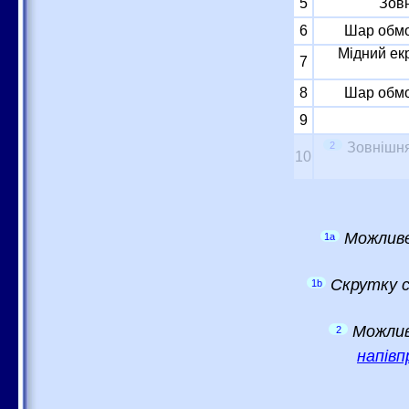
5
Зовн
6
Шар обмо
Мідний ек
7
8
Шар обмо
9
2
Зовнішня
10
Можливе
1a
Скрутку с
1b
Можлив
2
напівп