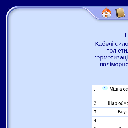
Т
Кабелі сило
поліет
герметизац
полімерно
1
Мідна с
1
2
Шар обмо
3
Внут
4