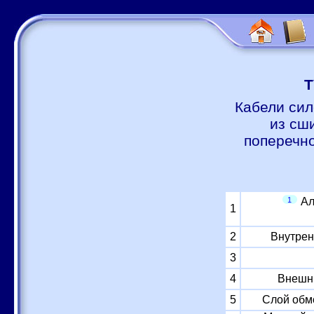
Т
Кабели си
из сш
поперечно
1
Ал
1
2
Внутрен
3
4
Внешни
5
Слой обм