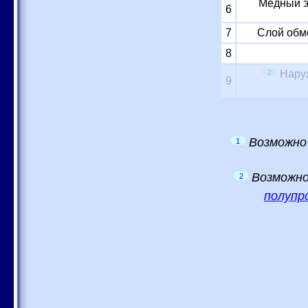
Медный э
6
7
Слой обм
8
2
Нару
9
Возможно
1
Возможно
2
полупр