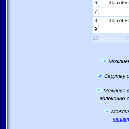
6
Шар обмо
7
8
Шар обмо
9
3
П
10
Можливе
1a
Скрутку с
1b
Можливе в
2
волоконно-о
Можлив
3
напівп