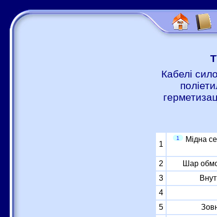
Т
Кабелі сило
поліет
герметизац
1
Мідна с
1
2
Шар обмо
3
Внут
4
5
Зовн