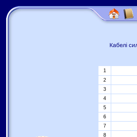
Кабелі си
1
2
3
4
5
6
7
8