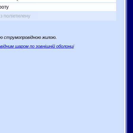
роту
з поліетилену
ю струмопровідною жилою.
відним шаром по зовнішній оболонці