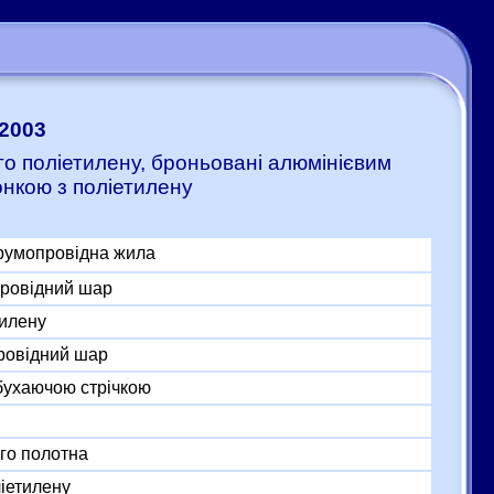
-2003
го поліетилену, броньовані алюмінієвим
нкою з поліетилену
трумопровідна жила
провідний шар
тилену
ровідний шар
бухаючою стрічкою
го полотна
іетилену