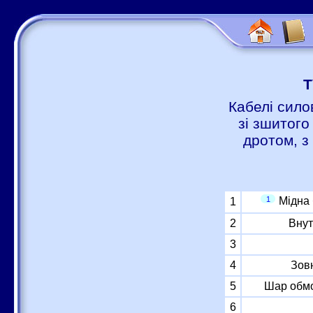
Т
Кабелі сило
зі зшитого
дротом, з
1
Мідна
1
2
Внут
3
4
Зов
5
Шар обмо
6