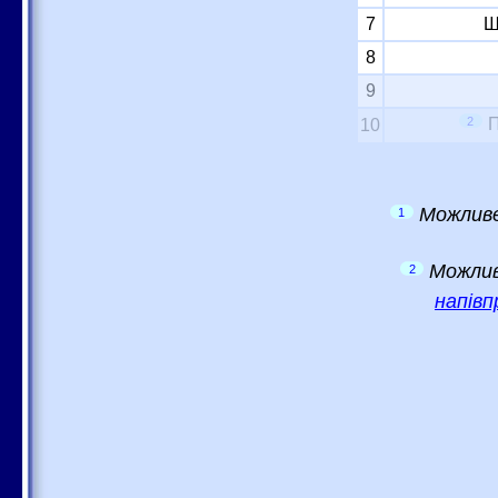
7
Ш
8
9
2
П
10
Можливе
1
Можлив
2
напівп