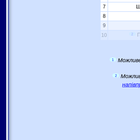
7
Ш
8
9
2
П
10
Можливе
1
Можлив
2
напівп