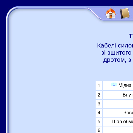
Т
Кабелі сило
зі зшитого
дротом, з
1
Мідна
1
2
Внут
3
4
Зов
5
Шар обмо
6