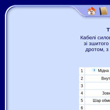
Т
Кабелі сило
зі зшитого
дротом, з
1
Мідна
1
2
Внут
3
4
Зов
5
Шар обмо
6