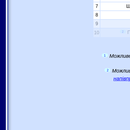
7
Ш
8
9
2
П
10
Можливе
1
Можлив
2
напівп